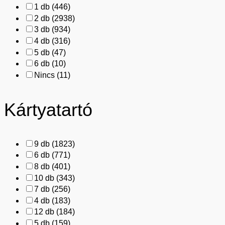
1 db
(446)
2 db
(2938)
3 db
(934)
4 db
(316)
5 db
(47)
6 db
(10)
Nincs
(11)
Kártyatartó
9 db
(1823)
6 db
(771)
8 db
(401)
10 db
(343)
7 db
(256)
4 db
(183)
12 db
(184)
5 db
(159)