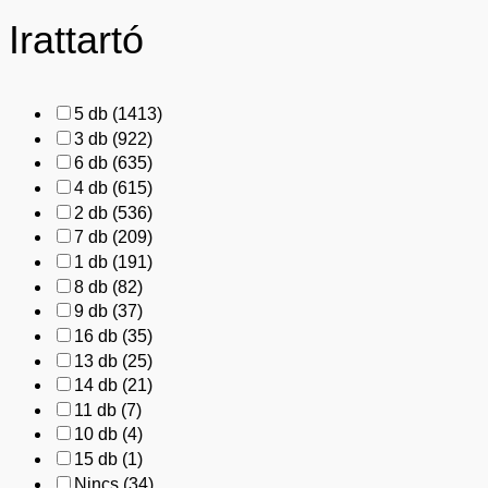
Irattartó
5 db
(1413)
3 db
(922)
6 db
(635)
4 db
(615)
2 db
(536)
7 db
(209)
1 db
(191)
8 db
(82)
9 db
(37)
16 db
(35)
13 db
(25)
14 db
(21)
11 db
(7)
10 db
(4)
15 db
(1)
Nincs
(34)