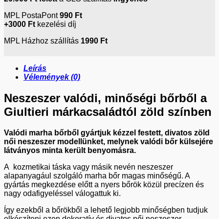
MPL PostaPont
990 Ft
+3000 Ft
kezelési díj
MPL Házhoz szállítás
1990 Ft
Leírás
Vélemények (0)
Neszeszer valódi, minőségi bőrből a
Giultieri márkacsaládtól zöld színben
Valódi marha bőrből gyártjuk kézzel festett, divatos zöld
női neszeszer modellünket, melynek valódi bőr külsejére
látványos minta került benyomásra.
A kozmetikai táska vagy másik nevén neszeszer
alapanyagául szolgáló marha bőr magas minőségű. A
gyártás megkezdése előtt a nyers bőrök közül precízen és
nagy odafigyeléssel válogattuk ki.
Így ezekből a bőrökből a lehető legjobb minőségben tudjuk
elkészíteni ezen dekoratív és divatos női neszeszer