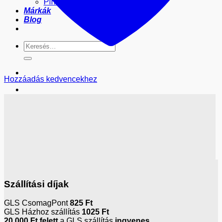
Pincér Pénztárca és tartó
Márkák
Blog
Keresés
a
következőre:
Hozzáadás kedvencekhez
Szállítási díjak
GLS CsomagPont
825 Ft
GLS Házhoz szállítás
1025 Ft
20.000 Ft
felett
a GLS szállítás
ingyenes