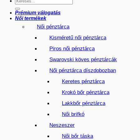
Keresés
a
következőre:
Prémium válogatás
Női termékek
Női pénztárca
Kisméretű női pénztárca
Piros női pénztárca
Swarovski köves pénztárcák
Női pénztárca díszdobozban
Keretes pénztárca
Krokó bőr pénztárca
Lakkbőr pénztárca
Női brifkó
Neszeszer
Női bőr táska