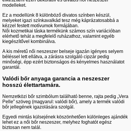
modelleket.
Ez a modellünk 8 különböző divatos színben készül,
melyeket igazi színkavalkád tesz még káprázatosabbá a
kézzel festett motívumok formájában.
Női kozmetikai táska termékünk számos szín variációban
elérhető tehát a megfelelő ruházathoz, valamint egyéb
kiegészítővel kombinálva.
A kis méretű női neszeszer belseje igazán igényes selyem
béléssel lett ellátva, a zárásra szolgáló cipzár pedig
minőségi, épp ezért biztonságos és kényelmes használatot
garantál.
Valódi bőr anyaga garancia a neszeszer
hosszú élettartamára.
Nemzetközi bőr szimbólum található benne, rajta pedig „Vera
Pelle” szöveg (magyarul: valódi bőr), amely a termék valódi
bőr jellegének igazolására szolgál.
Egyedi mintás külsejének köszönhetően különleges ajándék
lehet ez a női bőr neszeszer, melyhez foghatót egész
biztosan nem talál.