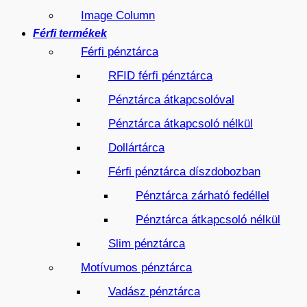
Image Column
Férfi termékek
Férfi pénztárca
RFID férfi pénztárca
Pénztárca átkapcsolóval
Pénztárca átkapcsoló nélkül
Dollártárca
Férfi pénztárca díszdobozban
Pénztárca zárható fedéllel
Pénztárca átkapcsoló nélkül
Slim pénztárca
Motívumos pénztárca
Vadász pénztárca