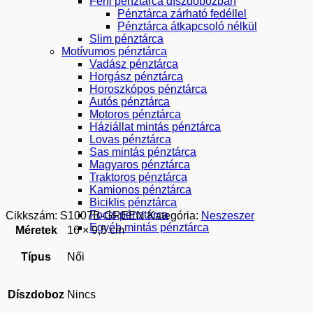
Férfi pénztárca díszdobozban
Pénztárca zárható fedéllel
Pénztárca átkapcsoló nélkül
Slim pénztárca
Motívumos pénztárca
Vadász pénztárca
Horgász pénztárca
Horoszkópos pénztárca
Autós pénztárca
Motoros pénztárca
Háziállat mintás pénztárca
Lovas pénztárca
Sas mintás pénztárca
Magyaros pénztárca
Traktoros pénztárca
Kamionos pénztárca
Biciklis pénztárca
Focis pénztárca
Cikkszám:
S1007B-GREEN
Kategória:
Neszeszer
Egyéb mintás pénztárca
Méretek
16 × 9,5 cm
Típus
Női
Díszdoboz
Nincs