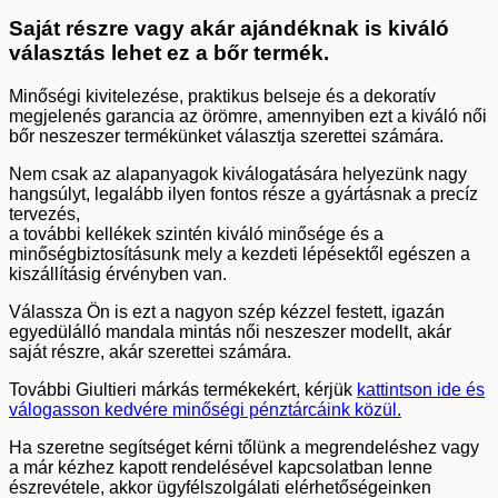
Saját részre vagy akár ajándéknak is kiváló
választás lehet ez a bőr termék.
Minőségi kivitelezése, praktikus belseje és a dekoratív
megjelenés garancia az örömre, amennyiben ezt a kiváló női
bőr neszeszer termékünket választja szerettei számára.
Nem csak az alapanyagok kiválogatására helyezünk nagy
hangsúlyt, legalább ilyen fontos része a gyártásnak a precíz
tervezés,
a további kellékek szintén kiváló minősége és a
minőségbiztosításunk mely a kezdeti lépésektől egészen a
kiszállításig érvényben van.
Válassza Ön is ezt a nagyon szép kézzel festett, igazán
egyedülálló mandala mintás női neszeszer modellt, akár
saját részre, akár szerettei számára.
További Giultieri márkás termékekért, kérjük
kattintson ide és
válogasson kedvére minőségi pénztárcáink közül.
Ha szeretne segítséget kérni tőlünk a megrendeléshez vagy
a már kézhez kapott rendelésével kapcsolatban lenne
észrevétele, akkor ügyfélszolgálati elérhetőségeinken