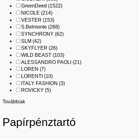
GreenDeed
(1522)
NICOLE
(214)
VESTER
(153)
S.Belmonte
(268)
SYNCHRONY
(62)
SLM
(42)
SKYFLYER
(26)
WILD BEAST
(103)
ALESSANDRO PAOLI
(21)
LOREN
(7)
LORENTI
(10)
ITALY FASHION
(3)
ROVICKY
(5)
Továbbiak
Papírpénztartó