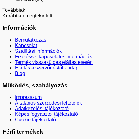
Továbbiak
Korábban megtekintett
Információk
Bemutatkozás
Kapcsolat
Szállítási információk
Fizetéssel kapcsolatos információk
Termék visszaküldés elállás esetén
Elállás a szerződéstől - ürlap
Blog
Működés, szabályozás
Impresszum
Általános szerződési feltételek
Adatkezelési tájékoztató
Képes fogyasztói tájékoztató
Cookie tájékoztató
Férfi termékek