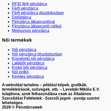
RFID férfi pénztárca
Férfi pénztárca
Férfi pénztárca díszdobozban
Dollártárca
Pénztárca átkapcsolóval
Pénztárca átkapcsoló nélkül
Motívumos pénztárca
Női termékek
Női pénztárca
Női pénztárca díszdobozban
Kisméretű női pénztárca
Lakkbőr pénztárca
Krokó bőr pénztárca
Női brifkó
Keretes pénztárca
A weboldal tartalma – például képek, grafikák,
termékleírások, szövegek, stb. – Leveleki Miklós E.V.
tulajdona, azok felhasználása csak az Általános
Szerződési Feltételek - Szerzői jogok - pontja szerint
lehetséges.
2026 © Pénztárcaweb