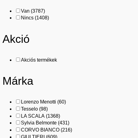
Van
(3787)
Nincs
(1408)
Akció
Akciós termékek
Márka
Lorenzo Menotti
(60)
Tesselo
(98)
LA SCALA
(1368)
Sylvia Belmonte
(431)
CORVO BIANCO
(216)
GIULTIERI
(609)