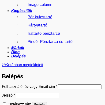
Image column
Kiegészítők
Bőr kulcstartó
Kártyatartó
Irattartó pénztárca
Pincér Pénztárca és tartó
Márkák
Blog
Belépés
🕒
Korábban megtekintett
Belépés
Kötelező
Felhasználónév vagy Email cím
*
Kötelező
Jelszó
*
Emlékezz rám
Belépés