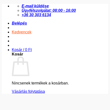
Skip
E-mail küldése
to
Ügyfélszolgálat: 08:00 - 16:00
content
+36 30 303 6134
Belépés
Kedvencek
Kosár /
0
Ft
Kosár
Nincsenek termékek a kosárban.
Vásárlás folytatása