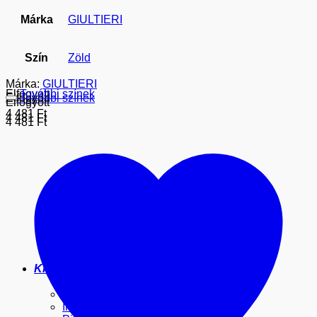
Márka
GIULTIERI
Szín
Zöld
Márka:
GIULTIERI
Elfogyott
További színek
Elfogyott
További színek
Elfogyott
4 481
Ft
4 481
Ft
4 481
Ft
Kiegészítők
Bőr kulcstartó
Kártyatartó
Irattartó pénztárca