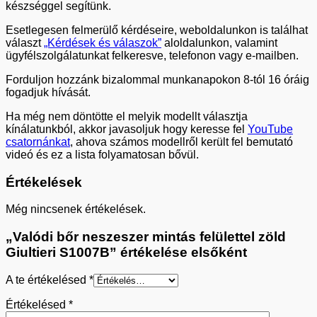
készséggel segítünk.
Esetlegesen felmerülő kérdéseire, weboldalunkon is találhat
választ
„Kérdések és válaszok”
aloldalunkon, valamint
ügyfélszolgálatunkat felkeresve, telefonon vagy e-mailben.
Forduljon hozzánk bizalommal munkanapokon 8-tól 16 óráig
fogadjuk hívását.
Ha még nem döntötte el melyik modellt választja
kínálatunkból, akkor javasoljuk hogy keresse fel
YouTube
csatornánkat
, ahova számos modellről került fel bemutató
videó és ez a lista folyamatosan bővül.
Értékelések
Még nincsenek értékelések.
„Valódi bőr neszeszer mintás felülettel zöld
Giultieri S1007B” értékelése elsőként
A te értékelésed
*
Értékelésed
*