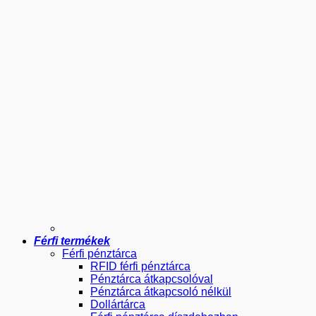
Férfi termékek
Férfi pénztárca
RFID férfi pénztárca
Pénztárca átkapcsolóval
Pénztárca átkapcsoló nélkül
Dollártárca