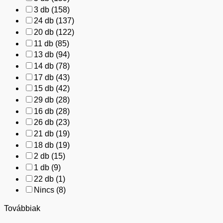
3 db
(158)
24 db
(137)
20 db
(122)
11 db
(85)
13 db
(94)
14 db
(78)
17 db
(43)
15 db
(42)
29 db
(28)
16 db
(28)
26 db
(23)
21 db
(19)
18 db
(19)
2 db
(15)
1 db
(9)
22 db
(1)
Nincs
(8)
Továbbiak