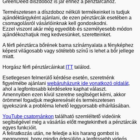
GreenDeed díszdoboz is jár ehhez a pénztárcához.
Természetesen a díszdoboz nélküli termékeinket is tudjuk
ajándéktárgyként ajánlani, de ezen pénztárcák esetében a
csomagolásról vásárlóinknak kell gondoskodni.
Ezzel viszont akár még egyedibb és személyesebb módon
ajándékozhatjuk meg kedvesünket, szeretteinket.
A férfi pénztárca bőrének barna színárnyalata a fényképhez
képest világosabb vagy sötétebb színű is lehet a bőr jellege
miatt.
Horgász férfi pénztárcáinkat
ITT
találod.
Esetlegesen felmerülő kérdése esetén, szeretnénk
figyelmébe ajánlani
webáruházunk ide vonatkozó oldalát
,
ahol a legfontosabb kérdésekre kaphat választ.
Amennyiben ezen kívül szeretne segítséget kérni, akkor
örömmel fogadjuk megkeresését és természetesen
igyekszünk a probléma lehető leggyorsabb elhárításában.
YouTube csatornánkon
található szemléltető videóink
segítségével még a vásárlás előtt megtekintheti a pénztárcák
egyes funkcióit.
A feliratkozás után, ne feledje a kis harang gombot is
megnyomni, hogy mindig értesüljön a legfrissebb videós