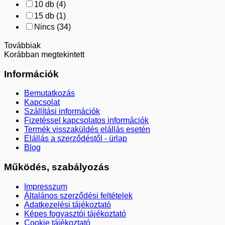
10 db
(4)
15 db
(1)
Nincs
(34)
Továbbiak
Korábban megtekintett
Információk
Bemutatkozás
Kapcsolat
Szállítási információk
Fizetéssel kapcsolatos információk
Termék visszaküldés elállás esetén
Elállás a szerződéstől - ürlap
Blog
Működés, szabályozás
Impresszum
Általános szerződési feltételek
Adatkezelési tájékoztató
Képes fogyasztói tájékoztató
Cookie tájékoztató