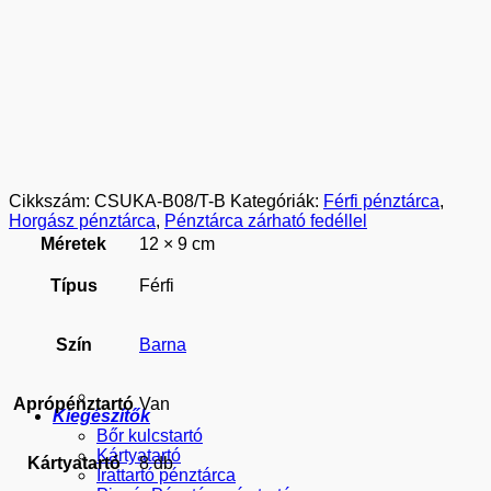
Cikkszám:
CSUKA-B08/T-B
Kategóriák:
Férfi pénztárca
,
Horgász pénztárca
,
Pénztárca zárható fedéllel
Méretek
12 × 9 cm
Típus
Férfi
Szín
Barna
Aprópénztartó
Van
Kiegészítők
Bőr kulcstartó
Kártyatartó
Kártyatartó
8 db
Irattartó pénztárca