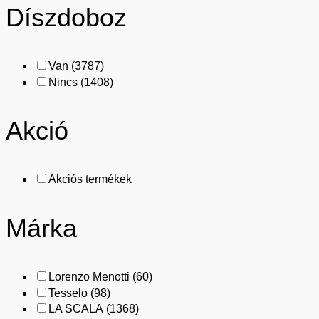
Díszdoboz
Van
(3787)
Nincs
(1408)
Akció
Akciós termékek
Márka
Lorenzo Menotti
(60)
Tesselo
(98)
LA SCALA
(1368)