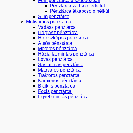
Férfi pénztárca díszdobozban
Pénztárca zárható fedéllel
Pénztárca átkapcsoló nélkül
Slim pénztárca
Motívumos pénztárca
Vadász pénztárca
Horgász pénztárca
Horoszkópos pénztárca
Autós pénztárca
Motoros pénztárca
Háziállat mintás pénztárca
Lovas pénztárca
Sas mintás pénztárca
Magyaros pénztárca
Traktoros pénztárca
Kamionos pénztárca
Biciklis pénztárca
Focis pénztárca
Egyéb mintás pénztárca