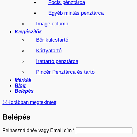
Focis pénztárca
Egyéb mintás pénztárca
Image column
Kiegészítők
Bőr kulcstartó
Kártyatartó
Irattartó pénztárca
Pincér Pénztárca és tartó
Márkák
Blog
Belépés
🕒
Korábban megtekintett
Belépés
Kötelező
Felhasználónév vagy Email cím
*