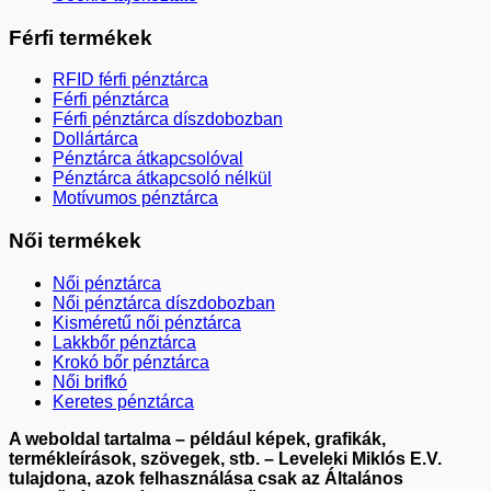
Férfi termékek
RFID férfi pénztárca
Férfi pénztárca
Férfi pénztárca díszdobozban
Dollártárca
Pénztárca átkapcsolóval
Pénztárca átkapcsoló nélkül
Motívumos pénztárca
Női termékek
Női pénztárca
Női pénztárca díszdobozban
Kisméretű női pénztárca
Lakkbőr pénztárca
Krokó bőr pénztárca
Női brifkó
Keretes pénztárca
A weboldal tartalma – például képek, grafikák,
termékleírások, szövegek, stb. – Leveleki Miklós E.V.
tulajdona, azok felhasználása csak az Általános