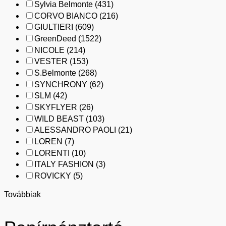
Sylvia Belmonte
(431)
CORVO BIANCO
(216)
GIULTIERI
(609)
GreenDeed
(1522)
NICOLE
(214)
VESTER
(153)
S.Belmonte
(268)
SYNCHRONY
(62)
SLM
(42)
SKYFLYER
(26)
WILD BEAST
(103)
ALESSANDRO PAOLI
(21)
LOREN
(7)
LORENTI
(10)
ITALY FASHION
(3)
ROVICKY
(5)
Továbbiak