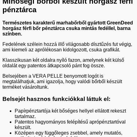
Minőségi bőrből készült horgász férfi
pénztárca
Természetes karakterű marhabőrből gyártott GreenDeed
horgász férfi bőr pénztárca csuka mintás fedéllel, barna
színben.
Fedelének szélein hozzá illő világosabb dísztűzés fut végig,
ami kiemeli az aprólékosan kidolgozott, csuka grafikát.
Klasszikusan két oldalra nyíló fazon, amelynek két külső
oldalát egy patentos átkapcsoló pánt fog össze.
Belsejében a VERA PELLE benyomott logót is
megtalálhatjuk, ami igazolja, hogy valódi bőrből készült
terméket vásároltunk.
Belsejét hasznos funkciókkal láttuk el:
Papírpénztartója két bőséges hellyel ellátott rekeszt
tartalmaz.
Patentos hagyományos felépítésű aprópénztartóval
készült.
Középen egy függőleges zsebbel, amely mutatós,