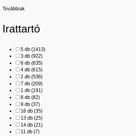
Továbbiak
Irattartó
5 db
(1413)
3 db
(922)
6 db
(635)
4 db
(615)
2 db
(536)
7 db
(209)
1 db
(191)
8 db
(82)
9 db
(37)
16 db
(35)
13 db
(25)
14 db
(21)
11 db
(7)