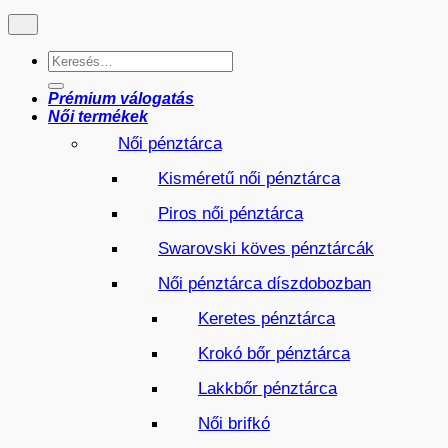
Keresés
a
következőre:
Prémium válogatás
Női termékek
Női pénztárca
Kisméretű női pénztárca
Piros női pénztárca
Swarovski köves pénztárcák
Női pénztárca díszdobozban
Keretes pénztárca
Krokó bőr pénztárca
Lakkbőr pénztárca
Női brifkó