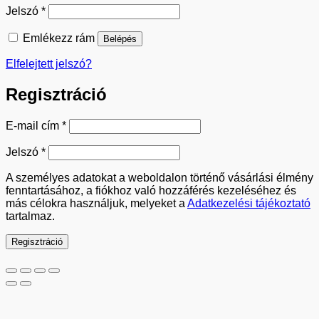
Kötelező
Jelszó
*
Emlékezz rám
Belépés
Elfelejtett jelszó?
Regisztráció
Kötelező
E-mail cím
*
Kötelező
Jelszó
*
A személyes adatokat a weboldalon történő vásárlási élmény
fenntartásához, a fiókhoz való hozzáférés kezeléséhez és
más célokra használjuk, melyeket a
Adatkezelési tájékoztató
tartalmaz.
Regisztráció