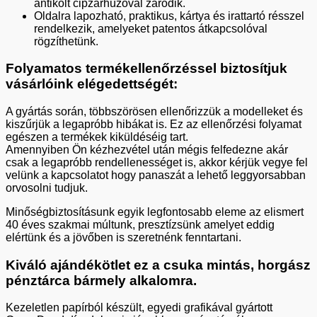
antikolt cipzárhúzóval záródik.
Oldalra lapozható, praktikus, kártya és irattartó résszel
rendelkezik, amelyeket patentos átkapcsolóval
rögzíthetünk.
Folyamatos termékellenőrzéssel biztosítjuk
vásárlóink elégedettségét:
A gyártás során, többszörösen ellenőrizzük a modelleket és
kiszűrjük a legapróbb hibákat is. Ez az ellenőrzési folyamat
egészen a termékek kiküldéséig tart.
Amennyiben Ön kézhezvétel után mégis felfedezne akár
csak a legapróbb rendellenességet is, akkor kérjük vegye fel
velünk a kapcsolatot hogy panaszát a lehető leggyorsabban
orvosolni tudjuk.
Minőségbiztosításunk egyik legfontosabb eleme az elismert
40 éves szakmai múltunk, presztízsünk amelyet eddig
elértünk és a jövőben is szeretnénk fenntartani.
Kiváló ajándékötlet ez a csuka mintás, horgász
pénztárca bármely alkalomra.
Kezeletlen papírból készült, egyedi grafikával gyártott