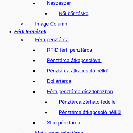
Neszeszer
Női bőr táska
Image Column
Férfi termékek
Férfi pénztárca
RFID férfi pénztárca
Pénztárca átkapcsolóval
Pénztárca átkapcsoló nélkül
Dollártárca
Férfi pénztárca díszdobozban
Pénztárca zárható fedéllel
Pénztárca átkapcsoló nélkül
Slim pénztárca