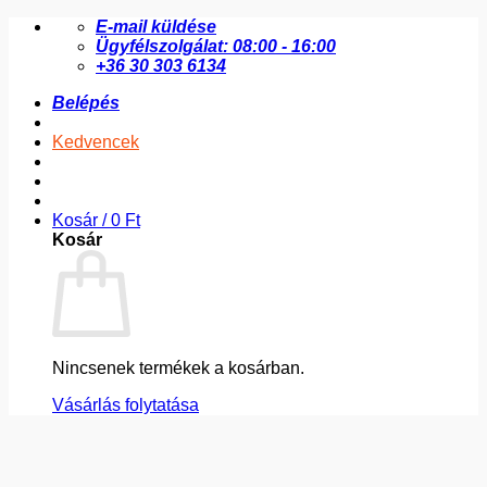
Skip
E-mail küldése
to
Ügyfélszolgálat: 08:00 - 16:00
content
+36 30 303 6134
Belépés
Kedvencek
Kosár /
0
Ft
Kosár
Nincsenek termékek a kosárban.
Vásárlás folytatása