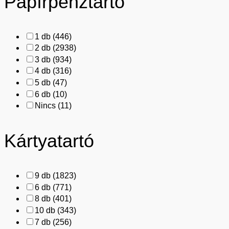
Papírpénztartó
1 db
(446)
2 db
(2938)
3 db
(934)
4 db
(316)
5 db
(47)
6 db
(10)
Nincs
(11)
Kártyatartó
9 db
(1823)
6 db
(771)
8 db
(401)
10 db
(343)
7 db
(256)