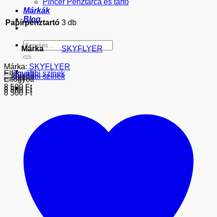
Pincér Pénztárca és tartó
Márkák
Blog
Papírpénztartó
3 db
Keresés
Márka
SKYFLYER
a
következőre:
Márka:
SKYFLYER
Elfogyott
További színek
Elfogyott
További színek
Elfogyott
8 500
Ft
8 500
Ft
8 500
Ft