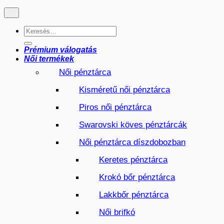
Keresés
a
következőre:
Prémium válogatás
Női termékek
Női pénztárca
Kisméretű női pénztárca
Piros női pénztárca
Swarovski köves pénztárcák
Női pénztárca díszdobozban
Keretes pénztárca
Krokó bőr pénztárca
Lakkbőr pénztárca
Női brifkó