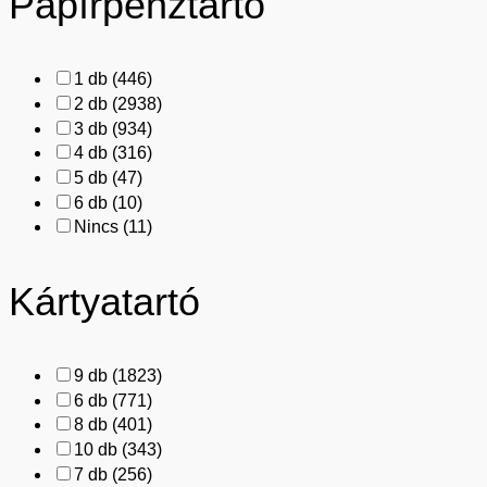
Papírpénztartó
1 db
(446)
2 db
(2938)
3 db
(934)
4 db
(316)
5 db
(47)
6 db
(10)
Nincs
(11)
Kártyatartó
9 db
(1823)
6 db
(771)
8 db
(401)
10 db
(343)
7 db
(256)