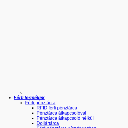
Férfi termékek
Férfi pénztárca
RFID férfi pénztárca
Pénztárca átkapcsolóval
Pénztárca átkapcsoló nélkül
Dollártárca