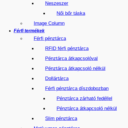
Neszeszer
Női bőr táska
Image Column
Férfi termékek
Férfi pénztárca
RFID férfi pénztárca
Pénztárca átkapcsolóval
Pénztárca átkapcsoló nélkül
Dollártárca
Férfi pénztárca díszdobozban
Pénztárca zárható fedéllel
Pénztárca átkapcsoló nélkül
Slim pénztárca