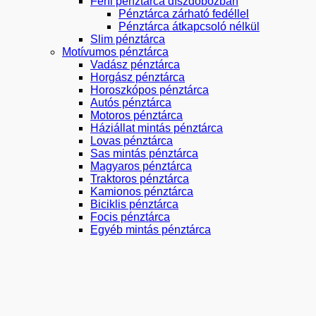
Férfi pénztárca díszdobozban
Pénztárca zárható fedéllel
Pénztárca átkapcsoló nélkül
Slim pénztárca
Motívumos pénztárca
Vadász pénztárca
Horgász pénztárca
Horoszkópos pénztárca
Autós pénztárca
Motoros pénztárca
Háziállat mintás pénztárca
Lovas pénztárca
Sas mintás pénztárca
Magyaros pénztárca
Traktoros pénztárca
Kamionos pénztárca
Biciklis pénztárca
Focis pénztárca
Egyéb mintás pénztárca