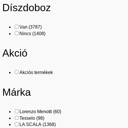
Díszdoboz
Van
(3787)
Nincs
(1408)
Akció
Akciós termékek
Márka
Lorenzo Menotti
(60)
Tesselo
(98)
LA SCALA
(1368)