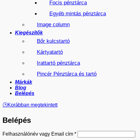
Focis pénztárca
Egyéb mintás pénztárca
Image column
Kiegészítők
Bőr kulcstartó
Kártyatartó
Irattartó pénztárca
Pincér Pénztárca és tartó
Márkák
Blog
Belépés
🕒
Korábban megtekintett
Belépés
Kötelező
Felhasználónév vagy Email cím
*