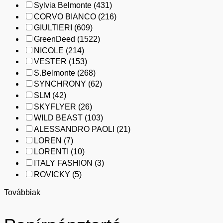
Sylvia Belmonte
(431)
CORVO BIANCO
(216)
GIULTIERI
(609)
GreenDeed
(1522)
NICOLE
(214)
VESTER
(153)
S.Belmonte
(268)
SYNCHRONY
(62)
SLM
(42)
SKYFLYER
(26)
WILD BEAST
(103)
ALESSANDRO PAOLI
(21)
LOREN
(7)
LORENTI
(10)
ITALY FASHION
(3)
ROVICKY
(5)
Továbbiak