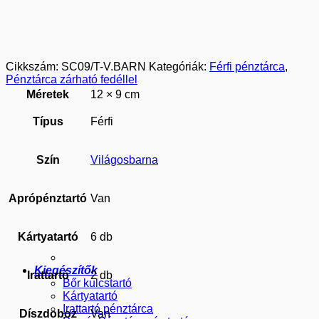
Cikkszám:
SC09/T-V.BARN
Kategóriák:
Férfi pénztárca
,
Pénztárca zárható fedéllel
Méretek
12 × 9 cm
Típus
Férfi
Szín
Világosbarna
Aprópénztartó
Van
Kártyatartó
6 db
Kiegészítők
Irattartó
2 db
Bőr kulcstartó
Kártyatartó
Irattartó pénztárca
Díszdoboz
Van