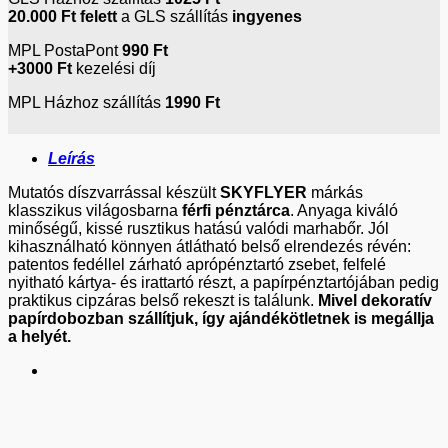
20.000 Ft
felett
a GLS szállítás
ingyenes
MPL PostaPont
990 Ft
+3000 Ft
kezelési díj
MPL Házhoz szállítás
1990 Ft
Leírás
Mutatós díszvarrással készült
SKYFLYER
márkás
klasszikus világosbarna
férfi pénztárca
. Anyaga kiváló
minőségű, kissé rusztikus hatású valódi marhabőr. Jól
kihasználható könnyen átlátható belső elrendezés révén:
patentos fedéllel zárható aprópénztartó zsebet, felfelé
nyitható kártya- és irattartó részt, a papírpénztartójában pedig
praktikus cipzáras belső rekeszt is találunk.
Mivel dekoratív
papírdobozban szállítjuk, így ajándékötletnek is megállja
a helyét.