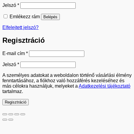
Kötelező
Jelszó
*
Emlékezz rám
Belépés
Elfelejtett jelszó?
Regisztráció
Kötelező
E-mail cím
*
Kötelező
Jelszó
*
A személyes adatokat a weboldalon történő vásárlási élmény
fenntartásához, a fiókhoz való hozzáférés kezeléséhez és
más célokra használjuk, melyeket a
Adatkezelési tájékoztató
tartalmaz.
Regisztráció