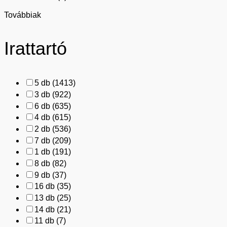
Továbbiak
Irattartó
5 db
(1413)
3 db
(922)
6 db
(635)
4 db
(615)
2 db
(536)
7 db
(209)
1 db
(191)
8 db
(82)
9 db
(37)
16 db
(35)
13 db
(25)
14 db
(21)
11 db
(7)