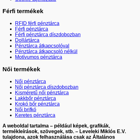
Férfi termékek
RFID férfi pénztárca
Férfi pénztárca
Férfi pénztárca díszdobozban
Dollártárca
Pénztárca átkapcsolóval
Pénztárca átkapcsoló nélkül
Motívumos pénztárca
Női termékek
Női pénztárca
Női pénztárca díszdobozban
Kisméretű női pénztárca
Lakkbőr pénztárca
Krokó bőr pénztárca
Női brifkó
Keretes pénztárca
A weboldal tartalma – például képek, grafikák,
termékleírások, szövegek, stb. – Leveleki Miklós E.V.
tulajdona, azok felhasználása csak az Általános