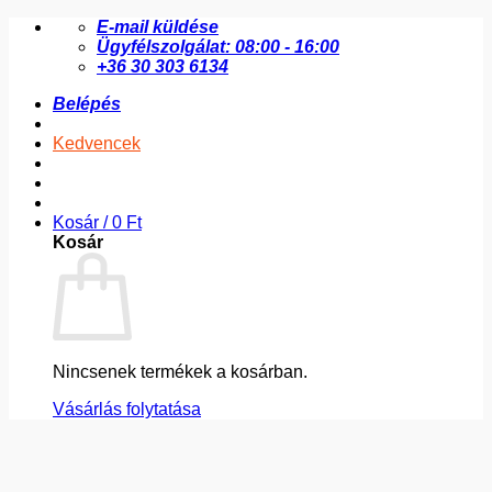
Skip
E-mail küldése
to
Ügyfélszolgálat: 08:00 - 16:00
content
+36 30 303 6134
Belépés
Kedvencek
Kosár /
0
Ft
Kosár
Nincsenek termékek a kosárban.
Vásárlás folytatása