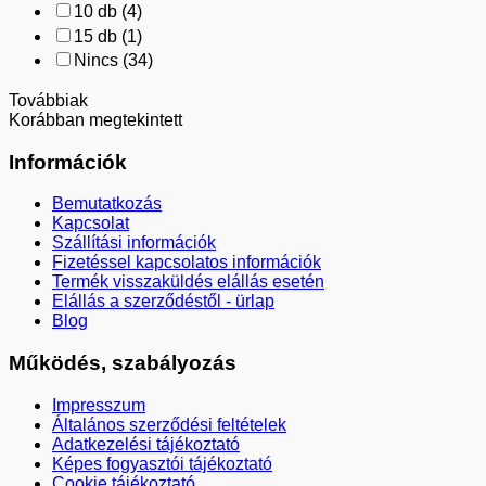
10 db
(4)
15 db
(1)
Nincs
(34)
Továbbiak
Korábban megtekintett
Információk
Bemutatkozás
Kapcsolat
Szállítási információk
Fizetéssel kapcsolatos információk
Termék visszaküldés elállás esetén
Elállás a szerződéstől - ürlap
Blog
Működés, szabályozás
Impresszum
Általános szerződési feltételek
Adatkezelési tájékoztató
Képes fogyasztói tájékoztató
Cookie tájékoztató